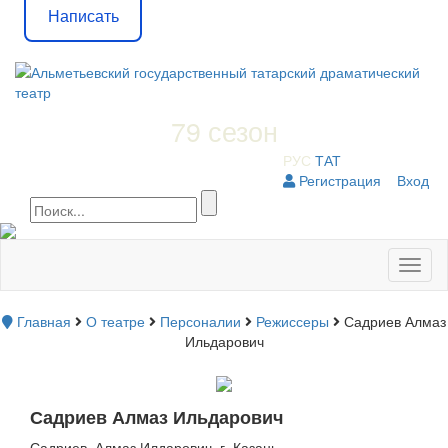
Написать
79 сезон
РУС
ТАТ
Регистрация
Вход
Toggl
naviga
Главная
О театре
Персоналии
Режиссеры
Садриев Алмаз
Ильдарович
Садриев Алмаз Ильдарович
Садриев Алмаз Илдарович г. Казань