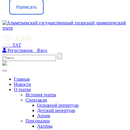
Написать
79 сезон
РУС
ТАТ
Регистрация
Вход
Toggle
navigation
Главная
Новости
О театре
История театра
Спектакли
Основной репертуар
Детский репертуар
Архив
Персоналии
Актёры