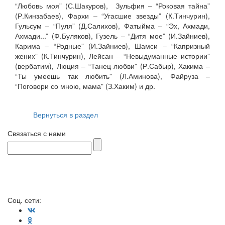
“Любовь моя” (С.Шакуров), Зульфия – “Роковая тайна”
(Р.Кинзабаев), Фархи – “Угасшие звезды” (К.Тинчурин),
Гульсум – “Пуля” (Д.Салихов), Фатыйма – “Эх, Ахмади,
Ахмади...” (Ф.Буляков), Гузель – “Дитя мое” (И.Зайниев),
Карима – “Родные” (И.Зайниев), Шамси – “Капризный
жених” (К.Тинчурин), Лейсан – “Невыдуманные истории”
(вербатим), Люция – “Танец любви” (Р.Сабыр), Хакима –
“Ты умеешь так любить” (Л.Аминова), Файруза –
“Поговори со мною, мама” (З.Хаким) и др.
Вернуться в раздел
Связаться с нами
Соц. сети: