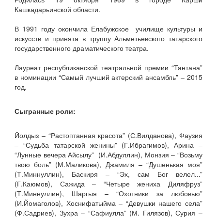
Кашкадарьинской области.
В 1991 году окончила Елабужское училище культуры и
искусств и принята в труппу Альметьевского татарского
государственного драматического театра.
Лауреат республиканской театральной премии “Тантана”
в номинации “Самый лучший актерский ансамбль” – 2015
год.
Сыгранные роли:
Йолдыз – “Растоптанная красота” (С.Вилданова), Фаузия
– “Судьба татарской женины” (Г.Ибрагимов), Арина –
“Лунные вечера Айсылу” (И.Абдуллин), Монзия – “Возьму
твою боль” (М.Маликова), Джамиля – “Душенькая моя”
(Т.Миннуллин), Баскиря – “Эх, сам Бог велел...”
(Г.Каюмов), Сажида – “Четыре жениха Диляфруз”
(Т.Миннуллин), Шаргыя – “Охотники за любовью”
(И.Йомаголов), Хоснифатыйма – “Девушки нашего села”
(Ф.Садриев), Зухра – “Сафиулла” (М. Гилязов), Сурия –