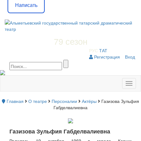
Написать
79 сезон
РУС
ТАТ
Регистрация
Вход
Toggl
naviga
Главная
О театре
Персоналии
Актёры
Газизова Зульфия
Габделвалиевна
Газизова Зульфия Габделвалиевна
Родилась 19 октября 1969 в городе Карши